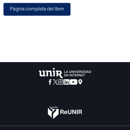
actuales que nos han servido para ilustrar los aspectos
Página completa del ítem
teóricos, así como para explotarlos didácticamente en la
parte práctica. Desde un punto de vista teórico, hemos
delimitado cuáles son las funciones del discurso
publicitario y, teniendo en cuenta el Marco Común
Europeo de Referencia, hemos definido qué contenidos y
competencias se pueden desarrollar si, como docentes,
hacemos uso de este recurso en el aula de español como
lengua extranjera. Igualmente hemos comprobado la
poca presencia de los anuncios en los manuales de ELE
que hemos analizado. Desde un punto de vista práctico,
sin olvidar el objetivo que todo profesor de español como
lengua extranjera debe primar, el progreso de nuestros
alumnos en su nivel competencial, hemos optado por una
metodología eminentemente comunicativa, el enfoque
por tareas. Esta decisión nos garantiza que el alumno va a
hacer uso de la lengua meta al estar integradas todas las
destrezas y que podremos optimizar el material utilizado,