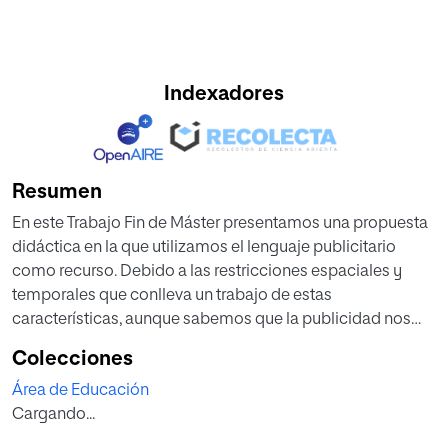
Indexadores
Resumen
En este Trabajo Fin de Máster presentamos una propuesta
didáctica en la que utilizamos el lenguaje publicitario
como recurso. Debido a las restricciones espaciales y
temporales que conlleva un trabajo de estas
características, aunque sabemos que la publicidad nos
rodea en nuestra vida diaria, nos hemos centrado solo en
Colecciones
los anuncios impresos en prensa y revista y en los spots
Área de Educación
publicitarios. Con la finalidad de llevar a la práctica esta
Cargando...
idea mediante el posterior diseño de una propuesta
didáctica, inicialmente hicimos un corpus de anuncios