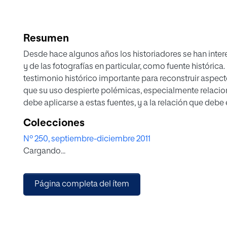
Resumen
Desde hace algunos años los historiadores se han intere
y de las fotografías en particular, como fuente históric
testimonio histórico importante para reconstruir aspecto
que su uso despierte polémicas, especialmente relaci
debe aplicarse a estas fuentes, y a la relación que debe 
aprovechamiento de las fotografías como fuentes histór
Colecciones
histórica, un cuidadoso análisis crítico y una metodolo
Nº 250, septiembre-diciembre 2011
como la que se ha utilizado durante siglos con otras fu
Cargando...
aproximarnos al estudio de las imágenes que en los año
colonias escolares de la Diputación de Baleares.
Página completa del ítem