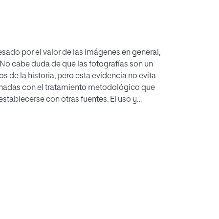
sado por el valor de las imágenes en general,
a. No cabe duda de que las fotografías son un
s de la historia, pero esta evidencia no evita
onadas con el tratamiento metodológico que
establecerse con otras fuentes. El uso y
icas exige, como con cualquier otra fuente
gía rigurosa, que aún no está tan consolidada
entes. En este artículo pretendemos
s veinte del siglo pasado generaron las