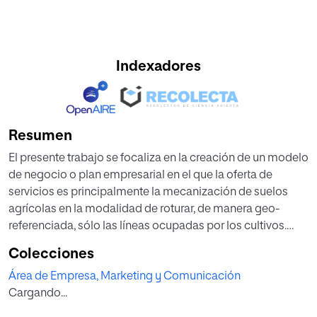
Indexadores
Resumen
El presente trabajo se focaliza en la creación de un modelo
de negocio o plan empresarial en el que la oferta de
servicios es principalmente la mecanización de suelos
agrícolas en la modalidad de roturar, de manera geo-
referenciada, sólo las líneas ocupadas por los cultivos.
El plan empresarial ofrece tres tipos de servicios dentro de
Colecciones
la referida modalidad de
Área de Empresa, Marketing y Comunicación
mecanización, incluyendo mapas de nutrientes por
Cargando...
ambientes y planos topográficos digitales.
Esta modalidad de mecanización trabaja máximo el 37%