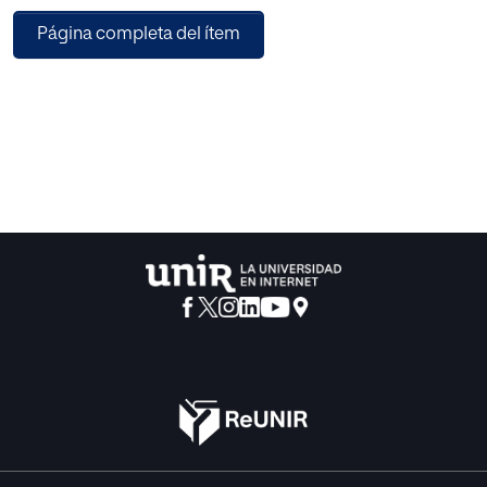
de la superficie total del suelo, en lugar del 100% de la
Página completa del ítem
misma, y sobre la cual impacta la mecanización
tradicional. Esta acción, en el área específica del suelo,
contribuye al logro de varias ventajas: reduce el costo de
producción de los cultivos, disminuye el uso intensivo de
insumos en la producción, y reduce el impacto ambiental
en el área productiva. Estas ventajas contribuyen a una
mayor ventaja competitividad y a una significativa mejoría
de las condiciones físicas, químicas y biológicas del
suelo.