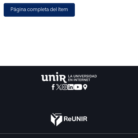
mundo anti­guo, Platón y Aristóteles. El objetivo es inten­tar
Página completa del ítem
resumir la importancia para ambos pensa­dores de la
educación del carácter individual a la hora de perseguir los
bienes comunes de las diversas comunidades políticas
aunando las voluntades ciudadanas. La metodología que
se ha seguido ha sido la de releer los pasajes
fundamentales de las fuentes clásicas acerca del carácter
y la educación en los más jóvenes, comparándolas con
los puntos de vista de la mayor parte de la investigación,
resumidos su­mariamente en las valoraciones de los
grandes manuales de historia de la educación. Pese a ser
una temática muy conocida, no está de más volver a estos
pasajes para una reflexión ac­tualizada en nuestro mundo
contemporáneo. Así, se puede constatar que, pese a las
diver­gencias evidentes entre los sistemas filosóficos de
los dos pensadores, Platón y Aristóteles, hay una curiosa
coincidencia en el caso de la educación del carácter
como clave de bóveda para resolver los problemas