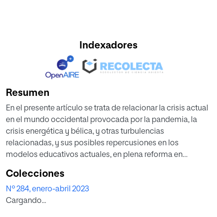
Indexadores
Resumen
En el presente artículo se trata de rela­cionar la crisis actual
en el mundo occidental provocada por la pandemia, la
crisis energética y bélica, y otras turbulencias
relacionadas, y sus posibles repercusiones en los
modelos edu­cativos actuales, en plena reforma en
diversos países, con los precedentes históricos que se
Colecciones
dieron en la antigüedad clásica de reacción ante la crisis
Nº 284, enero-abril 2023
de la democracia antigua a través de propuestas más o
Cargando...
menos utópicas de refor­ma del sistema educativo
tradicional por parte de los dos grandes pensadores del