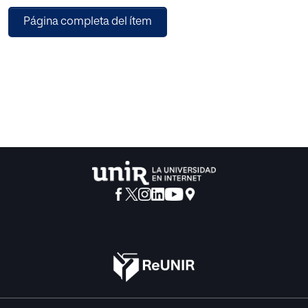
destinadas para web, pero no existe una oferta sustancial
Página completa del ítem
de opciones para el ámbito
mobile.
Para la realización de este proyecto se van a analizar las
propuestas actuales de relevancia
en el ámbito de las plataformas de crítica musical, para
obtener así una visión de las
oportunidades en la creación de una aplicación de crítica
musical para smartphones. Dicha
aplicación ofrecerá una base de datos de álbumes
musicales, catalogados por género y año,
y evaluados de acuerdo a críticas tanto de profesionales
como de usuarios.
A partir de estos primeros análisis se va a realizar un
prototipo con las distintas
funcionalidades que recogerá nuestra aplicación, y dicho
prototipo se someterá a un test de
usuario para validar y mejorar las funcionalidades