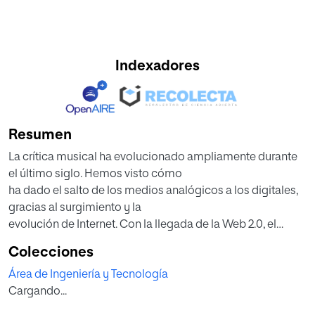
Indexadores
Resumen
La crítica musical ha evolucionado ampliamente durante
el último siglo. Hemos visto cómo
ha dado el salto de los medios analógicos a los digitales,
gracias al surgimiento y la
evolución de Internet. Con la llegada de la Web 2.0, el
público que disfruta de las críticas
Colecciones
deja de ser simplemente público y pasa a ser también
Área de Ingeniería y Tecnología
crítico. En el momento en el que nos
Cargando...
encontramos, vemos una gran variedad de plataformas de
valoraciones musicales