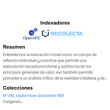
Indexadores
Resumen
Entendemos la educación moral como un campo de
reflexión individual y colectiva que permite una
elaboración racautonomíional y autónoma de los
principios generales de valor; eso también permite
proceder a un análisis crítico de la realidad cotidiana y de
las normas morales en uso; eso lleva a la elaboración
Colecciones
creativa de formas de vida más justas y adecuadas junto
Nº 190, septiembre-diciembre 1991
con otros; y, por último, la educación moral también
Cargando...
debería permitir a los niños hacer propios los
comportamientos y hábitos que son coherentes con los