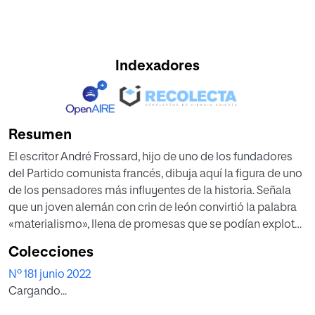
Indexadores
Resumen
El escritor André Frossard, hijo de uno de los fundadores
del Partido comunista francés, dibuja aquí la figura de uno
de los pensadores más influyentes de la historia. Señala
que un joven alemán con crin de león convirtió la palabra
«materialismo», llena de promesas que se podían explotar,
en un arma terrible. La creación de riqueza capitalista
Colecciones
había liberado al burgués. El materialismo «dialéctico» de
Nº 181 junio 2022
Karl Marx lo condenaba.
Cargando...