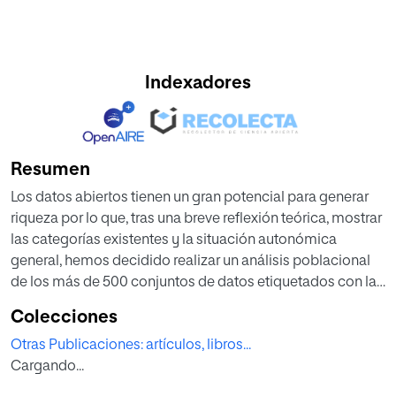
Indexadores
Resumen
Los datos abiertos tienen un gran potencial para generar
riqueza por lo que, tras una breve reflexión teórica, mostrar
las categorías existentes y la situación autonómica
general, hemos decidido realizar un análisis poblacional
de los más de 500 conjuntos de datos etiquetados con la
categoría “Comercio” y de los 7000 de la categoría
Colecciones
“Demografía” suministrados en abril de 2024. La revisión
Otras Publicaciones: artículos, libros...
muestra la existencia de diferencias inter autonómicas
Cargando...
muy importantes en ambas categorías tanto en el número
de datasets, porcentaje respecto al total autonómico,