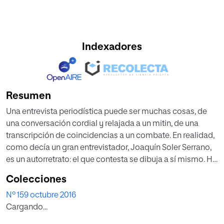
Indexadores
Resumen
Una entrevista periodística puede ser muchas cosas, de
una conversación cordial y relajada a un mitin, de una
transcripción de coincidencias a un combate. En realidad,
como decía un gran entrevistador, Joaquín Soler Serrano,
es un autorretrato: el que contesta se dibuja a sí mismo. He
venido a hablar con Miguel Herrero de Miñón (Madrid,
Colecciones
1940), a su casa, llena de empaque, de la calle Mayor, a
Nº 159 octubre 2016
cincuenta metros de su despacho en el Consejo de
Cargando...
Estado, del que es miembro permanente, convencido,
ingenuamente, de que esta era una tarea muy sencilla: un