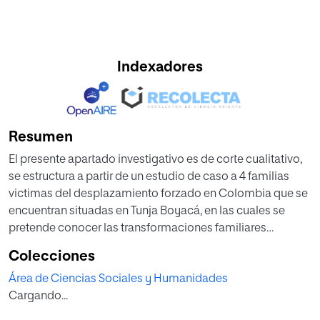
Indexadores
Resumen
El presente apartado investigativo es de corte cualitativo,
se estructura a partir de un estudio de caso a 4 familias
victimas del desplazamiento forzado en Colombia que se
encuentran situadas en Tunja Boyacá, en las cuales se
pretende conocer las transformaciones familiares
presentes en ellas, al igual que los factores y habilidades
Colecciones
determinantes que han servido de soporte para enfrentar
Área de Ciencias Sociales y Humanidades
la adversidad durante este proceso. Con este estudio se
Cargando...
visualiza este tema de orden social desde las
capacidades que tiene el ser humano para sobreponerse a