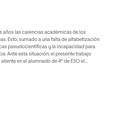
os años las carencias académicas de los
as. Esto, sumado a una falta de alfabetización
icas pseudocientíficas y la incapacidad para
. Ante esta situación, el presente trabajo
 aliente en el alumnado de 4º de ESO el
iante el Aprendizaje Basado en Proyectos
fica en la que se han analizado aspectos como
cto de la pseudociencia en la sociedad y la
ramienta educativa.
des actividades que fomentan en los
lectura de artículos científicos, la exposición
 de las pseudociencias y la publicación de los
 entender la genética vienen derivadas
umnos poseen, motivo por el cual se aboga