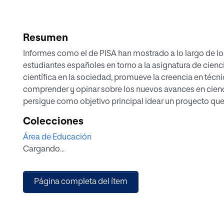
Resumen
Informes como el de PISA han mostrado a lo largo de l
estudiantes españoles en torno a la asignatura de cienci
científica en la sociedad, promueve la creencia en técn
comprender y opinar sobre los nuevos avances en ciencia
persigue como objetivo principal idear un proyecto que
aprendizaje de la genética y la herencia biológica med
Colecciones
(ABP). Para ello, se ha realizado una revisión bibliográ
Área de Educación
la problemática del aprendizaje de la genética, el impa
Cargando...
potencialidad del ABP y el blog colaborativo como her
Por tanto, se ha programado un proyecto con tres gran
estudiantes el desarrollo del sentido crítico mediante la 
Página completa del ítem
de la información, el trabajo en grupo, la investigación
resultados en el blog de clase.
En este trabajo se concluye que las problemáticas para
principalmente de los preconceptos que los propios al