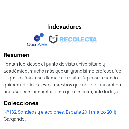
Indexadores
Resumen
Fontán fue, desde el punto de vista universitario y
académico, mucho más que un grandísimo profesor, fue
lo que los franceses llaman un maître-à-penser cuando
quieren referirse a esos maestros que no sólo transmiten
unos saberes concretos, sino que enseñan, ante todo, a
pensar de forma crítica, y a abordar con honradez y rigor
Colecciones
intelectuales todos los problemas que nos encontramos
Nº 132. Sondeos y elecciones. España 2011 (marzo 2011)
en la vida.
Cargando...