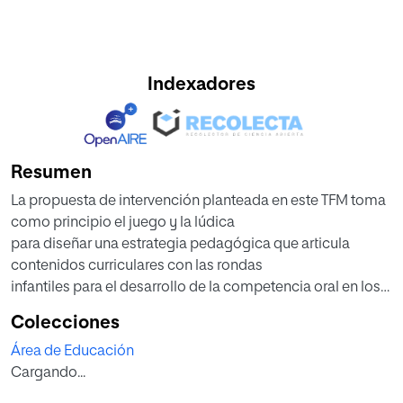
Indexadores
Resumen
La propuesta de intervención planteada en este TFM toma
como principio el juego y la lúdica
para diseñar una estrategia pedagógica que articula
contenidos curriculares con las rondas
infantiles para el desarrollo de la competencia oral en los
niños de cinco y seis años que se
Colecciones
encuentran en etapa inicial de educación. Se han planeado
Área de Educación
de acuerdo con los pre-saberes
Cargando...
que los niños han adquirido por sus vivencias y la relación
que poseen en su contexto. Para la