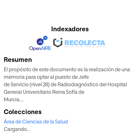
Indexadores
Resumen
El propósito de este documento es la realización de una
memoria para optar al puesto de Jefe
de Servicio (nivel 28) de Radiodiagnóstico del Hospital
General Universitario Reina Sofía de
Murcia.
Habiendo cumplido los requisitos mínimos (ser médico
Colecciones
con el título de la especialidad
Área de Ciencias de la Salud
correspondiente, y tener plaza en propiedad), y siendo
Cargando...
apto para optar al puesto, en la
convocatoria del concurso se especifica que es necesario