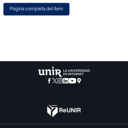
presentar una memoria, que debe de
Página completa del ítem
contener, como mínimo, los siguientes apartados:
- Marco general y características del sistema sanitario
donde se localiza la unidad de gestión
clínica.
- Análisis estratégico (incluyendo análisis externo e interno
de la unidad).
- Plan de actuación de la unidad de gestión clínica.
- Currículo actualizado del candidato, donde se
especifican méritos que pueden resultar
esenciales para la actividad de la jefatura, y la trayectoria
laboral.
- Referencias bibliográficas utilizadas.
- Anexos, documentos a los que se refieran los distintos
apartados.