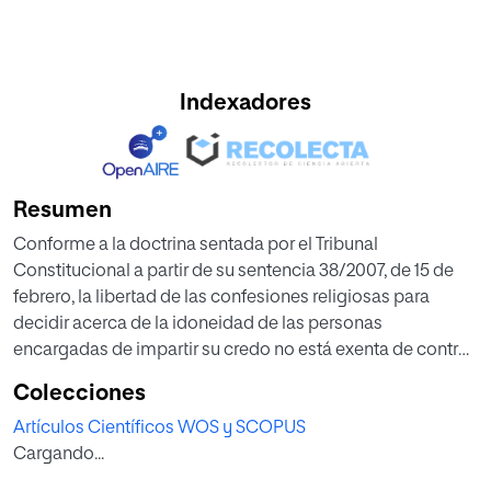
Indexadores
Resumen
Conforme a la doctrina sentada por el Tribunal
Constitucional a partir de su sentencia 38/2007, de 15 de
febrero, la libertad de las confesiones religiosas para
decidir acerca de la idoneidad de las personas
encargadas de impartir su credo no está exenta de control
por parte de los órganos jurisdiccionales del Estado, a fin
Colecciones
de comprobar su ajuste a la legalidad y la compatibilidad
Artículos Científicos WOS y SCOPUS
de los motivos religiosos o morales invocados con los
Cargando...
derechos fundamentales del profesor en su relación de
trabajo. En este contexto adquiere una relevancia singular