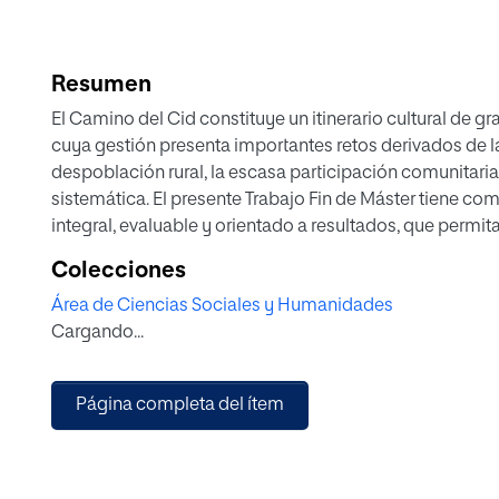
Resumen
El Camino del Cid constituye un itinerario cultural de gra
cuya gestión presenta importantes retos derivados de l
despoblación rural, la escasa participación comunitari
sistemática. El presente Trabajo Fin de Máster tiene c
integral, evaluable y orientado a resultados, que permita 
itinerario, mejorar su sostenibilidad y optimizar su imp
Colecciones
A partir de un análisis contextual y normativo del Camin
Área de Ciencias Sociales y Humanidades
necesidades de los beneficiarios, se plantea una propue
Cargando...
estratégicas de actuación vinculadas a objetivos espec
verificables, garantizando la trazabilidad entre diagnós
mecanismos de gobernanza cooperativa, fomenta la par
Página completa del ítem
refuerza herramientas como el Club de Producto, la inno
inmaterial.
La propuesta se concibe como un instrumento flexible y
y la mejora progresiva, que contribuye a consolidar el C