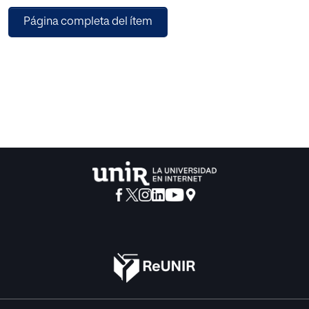
enfermedades infecciosas y salud pública. En España no
Página completa del ítem
está reconocida de forma oficial la especialidad de
enfermedades infecciosas, de modo que no existe un MIR
de infectología. Aspiramos a que este texto actualizado y
al que han contribuido expertos de toda la geografía
española, sea el libro de consulta para todos los
profesionales sanitarios interesados en la patología
infecciosa. Los autores son todos profesores universitarios
y gozan de una amplia experiencia docente. Por otro lado,
el Manual tiene un marcado carácter clínico y está
orientado al tratamiento antimicrobiano. El temario
comprende 80 temas, que abordan de forma exhaustiva y
actualizada los principales síndromes clínicos
infecciosos. A continuación se abordan por separado las
patologías más frecuentes causadas por bacterias,
hongos, virus y parásitos. En una sección aparte, se
describen las infecciones características de grupos de
población especiales (viajeros, gestantes,