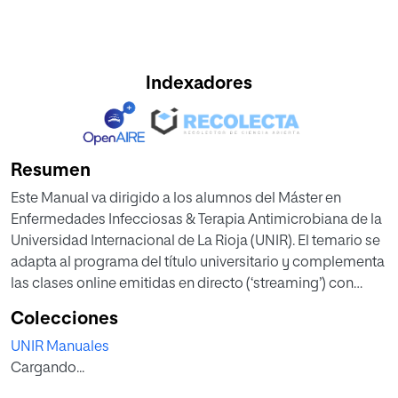
Indexadores
Resumen
Este Manual va dirigido a los alumnos del Máster en
Enfermedades Infecciosas & Terapia Antimicrobiana de la
Universidad Internacional de La Rioja (UNIR). El temario se
adapta al programa del título universitario y complementa
las clases online emitidas en directo (‘streaming’) con
otros recursos docentes, en forma de vídeos, páginas web
Colecciones
y foros virtuales. Es nuestro deseo que este texto sea una
UNIR Manuales
referencia en lengua española para los numerosos
Cargando...
graduados en Medicina, Farmacia, Biología y Enfermería
que están formándose o ya trabajan en unidades de