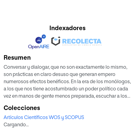
Indexadores
Resumen
Conversar y dialogar, que no son exactamente lo mismo,
son prácticas en claro desuso que generan empero
numerosos efectos benéficos. En la era de los monólogos,
a los que nos tiene acostumbrado un poder político cada
vez en manos de gente menos preparada, escuchar a los
que más saben y, también, a aquellos que quizás no saben
Colecciones
tanto pero que ocupan o han ocupado posiciones de
Artículos Científicos WOS y SCOPUS
poder desde las que tomar decisiones que proyectan sus
Cargando...
efectos sobre ámbitos regulatorios, parece más necesario
que nunca. El diálogo siempre aporta más, ya que, a través