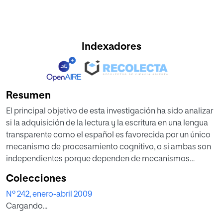
Indexadores
Resumen
El principal objetivo de esta investigación ha sido analizar
si la adquisición de la lectura y la escritura en una lengua
transparente como el español es favorecida por un único
mecanismo de procesamiento cognitivo, o si ambas son
independientes porque dependen de mecanismos
cognitivos diferentes. Para ello se seleccionó una muestra
Colecciones
de sujetos con edades comprendidas entre los 7 y los 12
Nº 242, enero-abril 2009
años de edad, de 2º a 6º de Primaria. El estudio consistió
Cargando...
en analizar la ortografía arbitraria y natural en grupos de
Buenos Lectores-Buenos Escritores, Buenos Lectores-