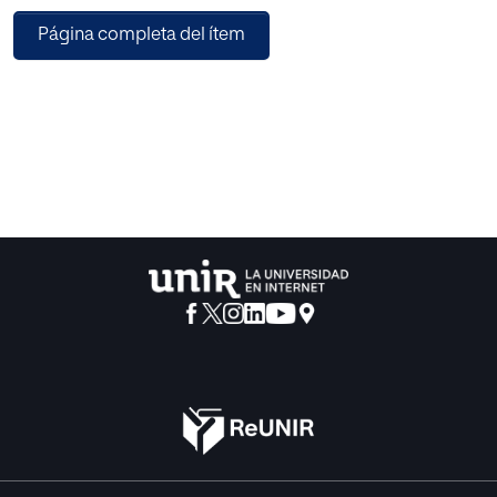
metodología del aprendizaje cooperativo en la asignatura
Página completa del ítem
de Física y Química de 4º de Secundaria, haciendo al
alumno protagonista de su propio aprendizaje.
A través del cuerpo teórico se irán recogiendo las razones
por las que el grado de motivación del alumnado aumenta
cuando adoptan roles, interaccionan y comparten
espacios y discusiones, desarrollando actividades
relacionadas con la realidad que les rodea, enfrentando
opiniones y ayudándose para resolver problemas de
forma conjunta, facilitando el aprendizaje significativo. En
el plano cognitivo se explicará cómo esta metodología
consigue activar la zona de desarrollo próximo,
produciéndose el aprendizaje, la consecución de los
objetivos de grupo propuestos y el desarrollo de las
competencias. Por otro lado, se aborda el papel del
docente como guía y referente de sus alumnos
disminuyendo el control ejercido a través de otros estilos
metodológicos, estimulando sus ganas de enseñar.