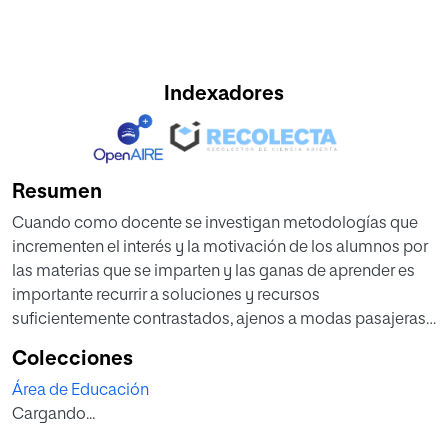
Indexadores
Resumen
Cuando como docente se investigan metodologías que
incrementen el interés y la motivación de los alumnos por
las materias que se imparten y las ganas de aprender es
importante recurrir a soluciones y recursos
suficientemente contrastados, ajenos a modas pasajeras.
Estos caminos deben vincular la construcción del
Colecciones
conocimiento con la preparación de los estudiantes para
Área de Educación
la vida adulta como ciudadanos de una sociedad abierta,
Cargando...
flexible, cambiante y digital.
Este TFM presenta una propuesta didáctica basada en la