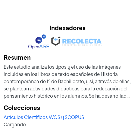
Indexadores
Resumen
Este estudio analiza los tipos y el uso de las imágenes
incluidas en los libros de texto españoles de Historia
contemporánea de 1º de Bachillerato, y si, a través de ellas,
se plantean actividades didácticas para la educación del
pensamiento histórico en los alumnos. Se ha desarrollado
una investigación mixta de corte cuantitativo-cualitativo,
Colecciones
mediante un instrumento de evaluación aplicado a 3859
Artículos Científicos WOS y SCOPUS
imágenes de 7 libros de texto, de editoriales de
Cargando...
implantación estatal. Se ha analizado la tipología de las
diferentes imágenes, su función y en qué medida las