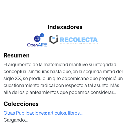
Indexadores
Resumen
El argumento de la maternidad mantuvo su integridad
conceptual sin fisuras hasta que, en la segunda mitad del
siglo XX, se produjo un giro copernicano que propició un
cuestionamiento radical con respecto a tal asunto. Más
allá de los planteamientos que podemos considerar
canónicos y que obtuvieron visibilidad palmaria por su
Colecciones
instrumentalización política a lo largo de la pasada
Otras Publicaciones: artículos, libros...
centuria, la maternidad y sus múltiples componentes —
Cargando...
que abarcan desde la concepción hasta la lactancia,
desde al aborto hasta la depresión perinatal y la muerte