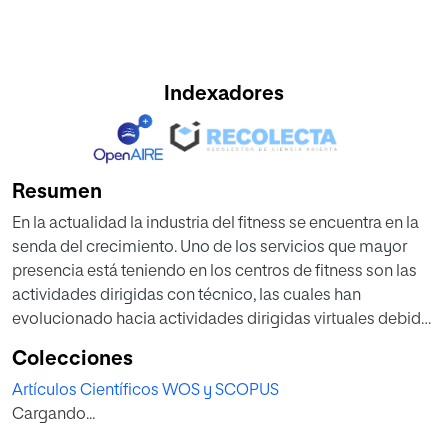
Indexadores
Resumen
En la actualidad la industria del fitness se encuentra en la
senda del crecimiento. Uno de los servicios que mayor
presencia está teniendo en los centros de fitness son las
actividades dirigidas con técnico, las cuales han
evolucionado hacia actividades dirigidas virtuales debido
a la inclusión de la tecnología. Esta investigación analiza el
Colecciones
valor percibido y la satisfacción de los clientes en ambas
Artículos Científicos WOS y SCOPUS
actividades, explorando las diferencias existentes entre
Cargando...
dichos servicios y la relación entre ambas variables. La
muestra se compuso de 572 usuarios de un centro de