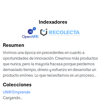
Indexadores
Resumen
Vivimos una época sin precedentes en cuanto a
oportunidades de innovación. Creamos más productos
que nunca, pero la mayoría fracasa porque perdemos
demasiado tiempo, dinero y esfuerzo en desarrollar un
producto erróneo. Lo que necesitamos es un proceso
sistemático que nos ayude a testar con rapidez nuevas
Colecciones
ideas de producto e incrementar nuestras posibilidades
UNIR Emprende
de éxito.
Cargando...
Running Lean es una guía eficaz y una herramienta útil para
emprendedores, directivos, propietarios de pequeños