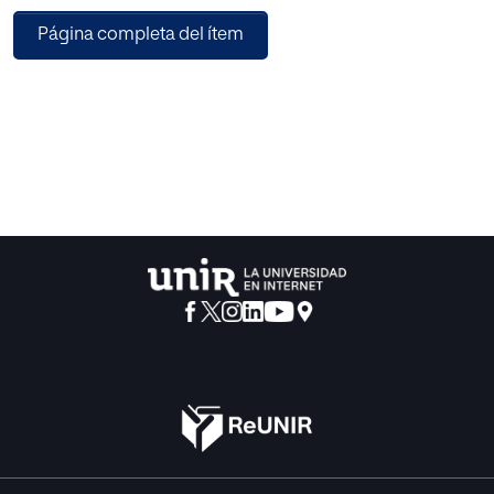
socioeconómico y cultural donde el aprendizaje de
Página completa del ítem
idiomas parece no ser un tema prioritario en su
sistema educativo.
Existen teorías que confirman que los entornos
socioeconómicos desfavorecidos de nivel medio
o medio-bajo pueden afectar la autoestima de los niños y
que la autoestima, a su vez, puede afectar
a la forma en que estos niños aprenden. Por otro lado,
autores como Gathercole y Alloway (2008)
afirman que la memoria de trabajo hoy en día es uno de
los mejores indicativos del rendimiento
académico. Es por ello que el objetivo de esta
investigación es analizar el tipo de relación existente
entre la autoestima, la memoria de trabajo y el aprendizaje
de la segunda lengua en estos niños de 5º
de primaria.
Este estudio, de la mano de la neurociencia, se centrará en
analizar cada uno de estos elementos