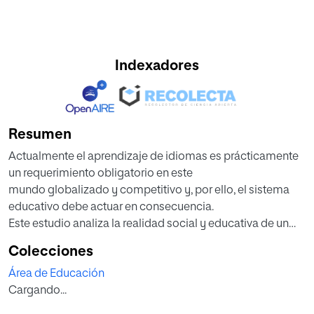
Indexadores
Resumen
Actualmente el aprendizaje de idiomas es prácticamente
un requerimiento obligatorio en este
mundo globalizado y competitivo y, por ello, el sistema
educativo debe actuar en consecuencia.
Este estudio analiza la realidad social y educativa de un
grupo de niños y niñas de 5º de educción
Colecciones
primaria del Condado de Prince George, en Maryland
Área de Educación
(Estados Unidos), una zona con un nivel
Cargando...
académico muy por debajo de la media: 21 puntos
alcanzados sobre 100. Un entorno