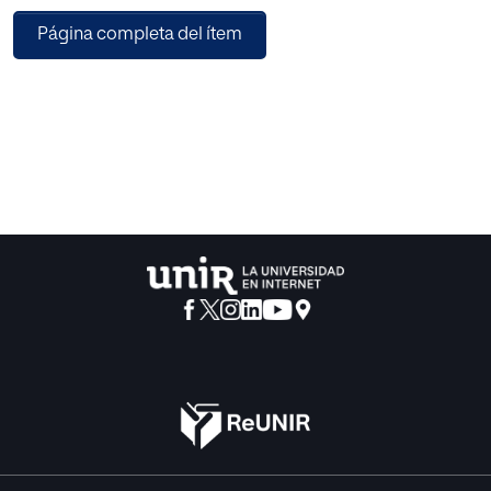
La aplicación de esta metodología y esta materia es
Página completa del ítem
utilizada en menor medida en el Ciclo de
Educación Infantil. Para fomentar y facilitar su
aplicabilidad, se pretende utilizar la
herramienta del Flipped Classroom para ayudar en la
comprensión de los conceptos y
fenómenos medio ambientales realizando una
transposición didáctica en el material digital.
El proyecto de Aprendizaje Servicio que se presenta es un
proyecto interdisciplinar,
transversal, globalizador, con un diseño de aprendizaje
universal, con actividades vivenciales
donde los alumnos mediante la manipulación y
experimentación van construyendo su
aprendizaje y con el principal propósito de trabajar la
competencia ciudadana.