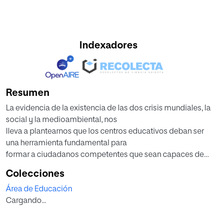
Indexadores
Resumen
La evidencia de la existencia de las dos crisis mundiales, la
social y la medioambiental, nos
lleva a plantearnos que los centros educativos deban ser
una herramienta fundamental para
formar a ciudadanos competentes que sean capaces de
transformar el mundo.
Colecciones
En el proyecto planteado en este trabajo se pretende
Área de Educación
cubrir esta necesidad utilizando la
Cargando...
metodología de Aprendizaje Servicio con una temática
medio ambiental.