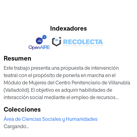
Indexadores
Resumen
Este trabajo presenta una propuesta de intervención
teatral con el propósito de ponerla en marcha en el
Módulo de Mujeres del Centro Penitenciario de Villanubla
(Valladolid). El objetivo es adquirir habilidades de
interacción social mediante el empleo de recursos
propios de las artes escénicas. La dramatización es un
Colecciones
instrumento que facilita el empoderamiento de las
Área de Ciencias Sociales y Humanidades
internas. Presentamos un conjunto de actividades en
Cargando...
donde las técnicas de expresión dramática irán
destinadas al desarrollo de habilidades sociales, mejora