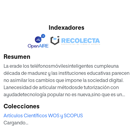
Indexadores
Resumen
La erade los teléfonosmóvilesinteligentes cumpleuna
década de madurez y las instituciones educativas parecen
no asimilar los cambios que impone la sociedad digital.
Lanecesidad de articular métodosde tutorización con
ayudadetecnología popular no es nueva,sino que es un
agregadoabarreras precedentes con tecnologías como
Colecciones
Interneto las redessociales. En este contexto,el
Artículos Científicos WOS y SCOPUS
ciberacosorepresentauna de las principales razones del
Cargando...
desajusteconelcualprofesores ydirigentes lidian
paraarmonizarel uso de dispositivos móviles en los