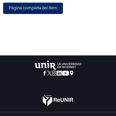
recibida a través de la capacitación del personal en la
Página completa del ítem
Atención Centrada en la Persona, el uso de cuestionarios
unificados y validados, y la implementación de un sistema
de cuidados y de registros unificado, en un plazo de 18
meses.
La metodología empleada incluyó un análisis de las
causas, la planificación de las acciones de mejora, la
definición de indicadores de evaluación y la planificación
estructurada de acciones. Se prioriza la introducción de
encuestas para recoger las preferencias de los residentes,
la creación de programas de atención adaptados a sus
necesidades, el desarrollo de protocolos de
comunicación, la implementación de reuniones con
familiares y residentes y el diseño de un programa de
formación continua.
Entre los resultados esperados se destaca el incremento