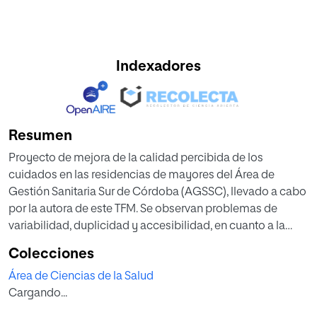
Indexadores
Resumen
Proyecto de mejora de la calidad percibida de los
cuidados en las residencias de mayores del Área de
Gestión Sanitaria Sur de Córdoba (AGSSC), llevado a cabo
por la autora de este TFM. Se observan problemas de
variabilidad, duplicidad y accesibilidad, en cuanto a la
valoración de los cuidados, los protocolos y los
Colecciones
cuestionarios de satisfacción, que dificultan la calidad de
Área de Ciencias de la Salud
los cuidados y la satisfacción de los residentes y sus
Cargando...
familiares. El objetivo de este proyecto es elevar la
satisfacción de los usuarios con respecto a la atención