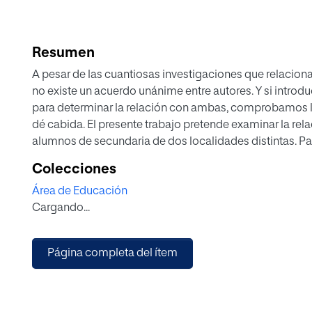
Resumen
A pesar de las cuantiosas investigaciones que relacionan
no existe un acuerdo unánime entre autores. Y si introdu
para determinar la relación con ambas, comprobamos la
dé cabida. El presente trabajo pretende examinar la rela
alumnos de secundaria de dos localidades distintas. Par
correlacional y transversal. Los resultados confirman la 
Colecciones
múltiples y creatividad, de forma leve entre el conjunto 
Área de Educación
inteligencias múltiples y rechazan la relación entre crea
Cargando...
Página completa del ítem