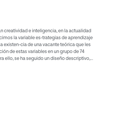
 creatividad e inteligencia, en la actualidad
cimos la variable es-trategias de aprendizaje
 existen-cia de una vacante teórica que les
ción de estas variables en un grupo de 74
a ello, se ha seguido un diseño descriptivo,
existencia de relación entre inteligencias
de las estrategias de aprendizaje e
tividad y estrategias de aprendizaje.