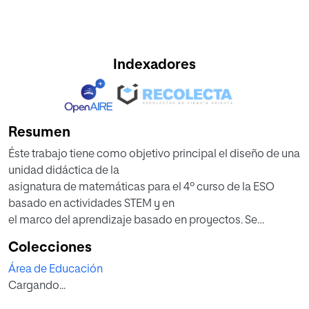
Indexadores
Resumen
Éste trabajo tiene como objetivo principal el diseño de una
unidad didáctica de la
asignatura de matemáticas para el 4º curso de la ESO
basado en actividades STEM y en
el marco del aprendizaje basado en proyectos. Se
pretende abordar el aprendizaje de los
Colecciones
alumnos desde una perspectiva holística, integradora, en
Área de Educación
la que todo aprendizaje
Cargando...
adquirido por los alumnos subyace en las actividades
planteadas. En ellas se trabajan