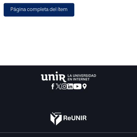
contenidos, se desarrollan competencias y se
Página completa del ítem
interrelacionan los contenidos del currículo
de matemáticas con otros elementos pertenecientes a las
áreas de Ciencias, Tecnología e
Ingeniería.
La primera parte consiste en una profunda revisión
bibliográfica y en el desarrollo del
marco teórico base de la propuesta. Durante la revisión
bibliográfica se ha profundizado
en los beneficios de la educación STEM y sus retos.
Asimismo, se han estudiado
metodologías activas como el Aprendizaje Basado en
Proyectos y el trabajo cooperativo,
que forman parte, también, de la base de la propuesta
diseñada.
A continuación, se presenta la propuesta de intervención
como tal, sus objetivos,
competencias trabajadas, criterios de evaluación, las