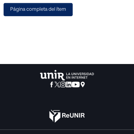
Sociolaboral”, perteneciente al currículo de los Programas
Página completa del ítem
de Cualificación Profesional Inicial en la Comunidad
Autónoma de La Rioja, junto a los requisitos de acceso a
dichos programas, para demostrar que los objetivos y
competencias a alcanzar en dicha asignatura, son
imposibles para algunos alumnos que acceden al
programa.
Así mismo, se muestra a través de una entrevista a un
profesor de dichos módulos en la Comunidad Autónoma
de La Rioja, el grado general de desmotivación entre los
alumnos que acceden a estos estudios, y la falta de interés
y esfuerzo que observa en ellos debido a dicha falta de
motivación.
Se presenta la disciplina llamada coaching educativo
como una posible solución a este problema. Se muestran
los beneficios que tiene en el educando además de
mostrar ejemplos de aplicación práctica de dicha
disciplina en España