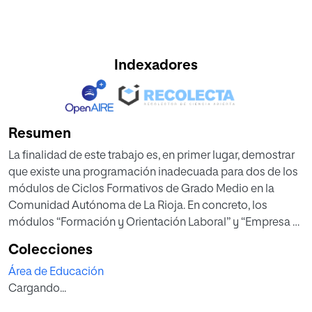
Indexadores
Resumen
La finalidad de este trabajo es, en primer lugar, demostrar
que existe una programación inadecuada para dos de los
módulos de Ciclos Formativos de Grado Medio en la
Comunidad Autónoma de La Rioja. En concreto, los
módulos “Formación y Orientación Laboral” y “Empresa e
Iniciativa Emprendedora”, ya que son exactamente iguales
Colecciones
que los que se cursan en los Ciclos Formativos de Grado
Área de Educación
Superior, siendo el perfil académico del alumnado muy
Cargando...
superior en este último caso.
Por otro lado, se presenta el módulo “Orientación