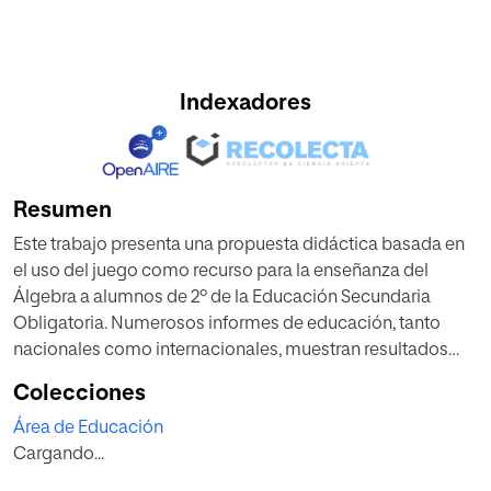
Indexadores
Resumen
Este trabajo presenta una propuesta didáctica basada en
el uso del juego como recurso para la enseñanza del
Álgebra a alumnos de 2º de la Educación Secundaria
Obligatoria. Numerosos informes de educación, tanto
nacionales como internacionales, muestran resultados
poco esperanzadores en las pruebas de Matemáticas. En
Colecciones
concreto, en el área del Álgebra, los resultados son
Área de Educación
especialmente bajos pese a ser este uno de los bloques
Cargando...
más relevantes dentro del currículum de la asignatura.
Parece obvia, por tanto, la necesidad de buscar nuevas