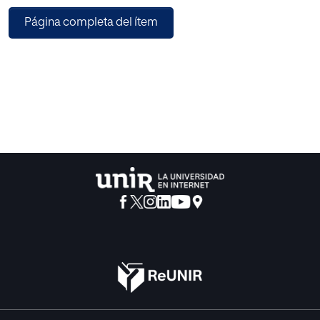
metodologías para la enseñanza-aprendizaje del Álgebra.
Página completa del ítem
Actualmente se reconoce la importancia de la actividad
de los alumnos para la consecución de su aprendizaje, y
numerosos autores apoyan el uso del juego en el aula
como un recurso facilitador de este. Por ello, en este
trabajo se desarrolla una propuesta para la introducción
de un juego didáctico en el bloque de Álgebra y se
analizan la mejora de las habilidades en esta área de un
grupo de alumnos de 2º de la Educación Secundaria
Obligatoria, así como la actitud mostrada hacia este tipo
de actividad en el aula. Los resultados obtenidos ponen de
manifiesto que se mejora la actitud de los alumnos hacia
las Matemáticas y una buena acogida del juego dentro de
la dinámica de la clase, además de una mejora en la
resolución de los ejercicios y problemas.