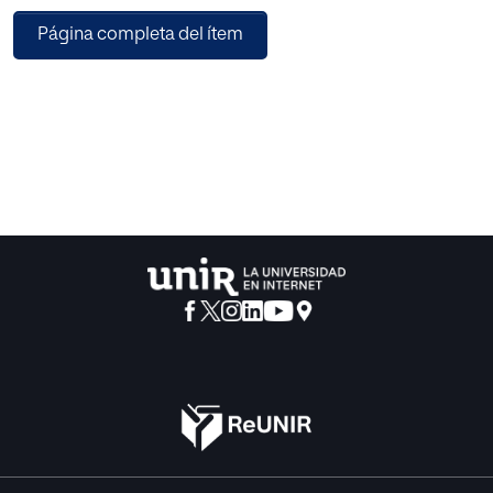
diferenciales. Este procedimiento realizado a mano es
Página completa del ítem
tedioso y puede llevar a cometer
errores cuando la función es complicada. El problema
podría agravarse cuando tenemos la
necesidad de integrar ecuaciones variacionales de grado
más alto.
Es así, que la implementación del método Transporte de
Jets permitirá encontrar la solución
a este tipo de problema de manera óptima.