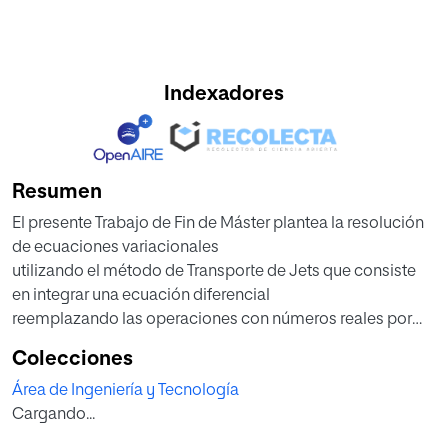
Indexadores
Resumen
El presente Trabajo de Fin de Máster plantea la resolución
de ecuaciones variacionales
utilizando el método de Transporte de Jets que consiste
en integrar una ecuación diferencial
reemplazando las operaciones con números reales por
operaciones con polinomios.
Colecciones
Este método proporciona una ventaja al calcular las
Área de Ingeniería y Tecnología
ecuaciones variacionales mediante el uso
Cargando...
de ordenadores debido a que el procedimiento estándar
es linealizar el flujo de las ecuaciones