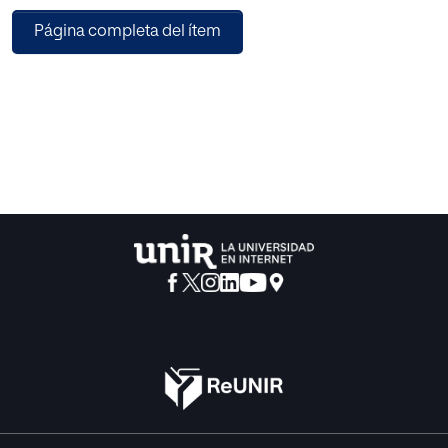
la contribución de cada uno. Resultados: Se obtienen las
Página completa del ítem
30 variables de contexto más relevantes en cada etapa
educativa, que explican el 65.5 % de la varianza de la
repetición en primaria y casi el 55.7 % en secundaria.
Conclusiones: Los principales indicadores son sobre todo
del nivel de estudiantes, lo que sugiere la idoneidad de
intervenciones psicoeducativas basadas en el apoyo
individualizado más que en políticas generalizadas. De ahí
emergen medidas potencialmente más eficientes y
equitativas que la repetición, centradas, por ejemplo, en la
gestión del tiempo de aprendizaje o en la orientación
académico-profesional, así como predictores con
importancia específica diferencial en cada etapa. En el
ámbito metodológico, el estudio hace una aportación a la
mejora de la especificación de los modelos predictivos.