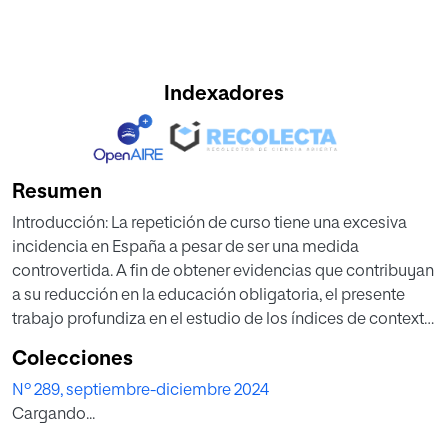
Indexadores
Resumen
Introducción: La repetición de curso tiene una excesiva
incidencia en España a pesar de ser una medida
controvertida. A fin de obtener evidencias que contribuyan
a su reducción en la educación obligatoria, el presente
trabajo profundiza en el estudio de los índices de contexto
de PISA 2018 más vinculados con dicho fenómeno.
Colecciones
Método: Con la muestra de estudiantes españoles (n = 35
Nº 289, septiembre-diciembre 2024
943), se utiliza un método de aprendizaje automático para
Cargando...
seleccionar y ordenar los predictores, y una regresión
logística multinivel (estudiantes y centros) para cuantificar