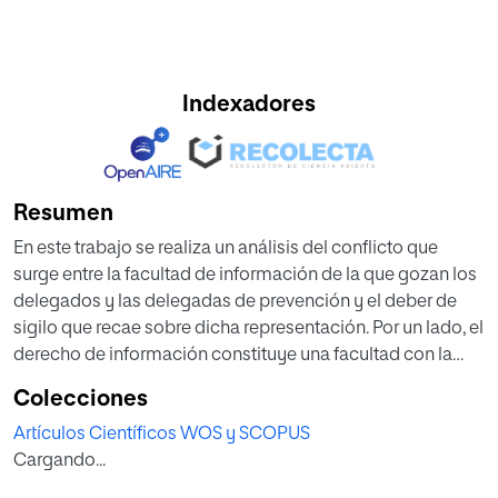
Indexadores
Resumen
En este trabajo se realiza un análisis del conflicto que
surge entre la facultad de información de la que gozan los
delegados y las delegadas de prevención y el deber de
sigilo que recae sobre dicha representación. Por un lado, el
derecho de información constituye una facultad con la
que cuentan los y las delegados de prevención,
Colecciones
concretamente que se configura como básica para poder
Artículos Científicos WOS y SCOPUS
llevar a cabo sus competencias de forma efectiva y eficaz.
Cargando...
Pero, por otro lado, la obligación de sigilo que les es
exigida supone imponer una serie de limitaciones que