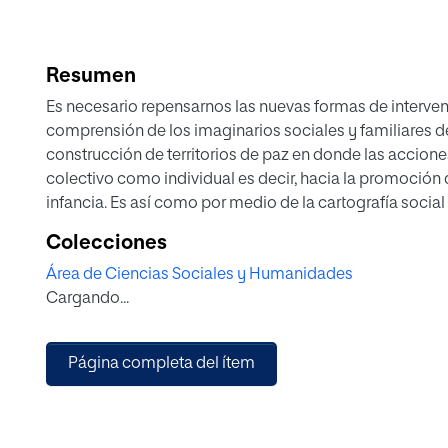
Resumen
Es necesario repensarnos las nuevas formas de intervenc
comprensión de los imaginarios sociales y familiares de 
construcción de territorios de paz en donde las accion
colectivo como individual es decir, hacia la promoción
infancia. Es así como por medio de la cartografía social 
significados que los niños y sus familias tenían de su pr
Colecciones
la cotidianidad, tales resultados aportaran en la const
Área de Ciencias Sociales y Humanidades
intervención que favorezcan las transformaciones diná
Cargando...
comunitarios para la primera infancia y sus familias en e
Página completa del ítem