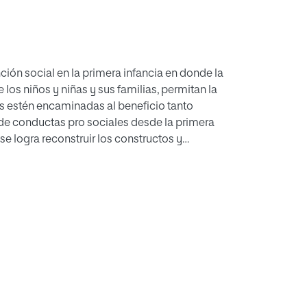
ión social en la primera infancia en donde la
los niños y niñas y sus familias, permitan la
es estén encaminadas al beneficio tanto
 de conductas pro sociales desde la primera
se logra reconstruir los constructos y
opia territorio y en las formas de interacción en
rucción de innovadoras propuestas de
micas y complejas de los entornos
l territorio de Puerto Caldas.