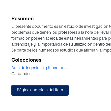
Resumen
El presente documento es un estudio de investigación t
problemas que tienen los profesores a la hora de llevar 
formación poseen acerca de estas herramientas para p
aprendizaje y la importancia de su utilización dentro del
Se parte de los numerosos estudios que afirman la impo
en las aulas y los beneficios que estas pueden producir
Colecciones
podemos encontrar diversas causas como la falta de mate
Área de Ingeniería y Tecnología
formación del profesorado o la falta de confianza en los
Cargando...
esta introducción tanto por parte del profesorado como 
De esta manera, se han realizado diferentes estudios as
los motivos que dificultan la introducción de las Tecno
Página completa del ítem
(TIC) en las aulas, intentando reducir así la brecha digi
Este trabajo comenzará con una justificación sobre la 
los principales objetivos que se pretenden conseguir. P
principalmente cuantitativa a través de la observación d