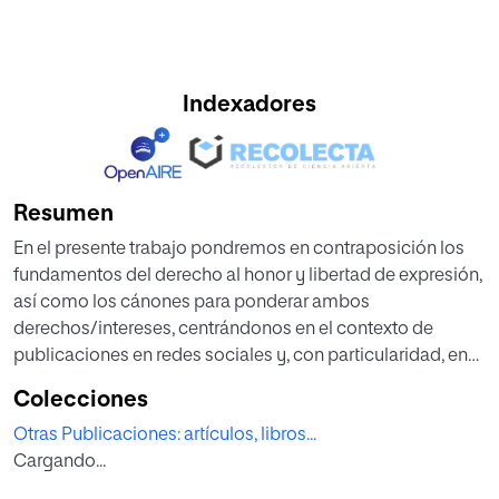
Indexadores
Resumen
En el presente trabajo pondremos en contraposición los
fundamentos del derecho al honor y libertad de expresión,
así como los cánones para ponderar ambos
derechos/intereses, centrándonos en el contexto de
publicaciones en redes sociales y, con particularidad, en
aquellas realizadas por personajes públicos o del ámbito
Colecciones
de la política. Asimismo, haremos mención a las
Otras Publicaciones: artículos, libros...
vicisitudes prácticas de más relevancia que se pueden
Cargando...
producir en un procedimiento civil derivado de la
interposición de una demanda para la tutela del derecho al