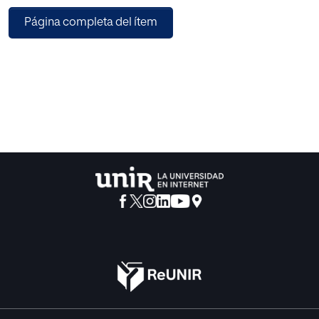
honor y en virtud de la cual se reclama indemnización por
Página completa del ítem
daños y perjuicios. Igualmente, pondremos el acento en la
figura de la exceptio veritatis, ya que aun cuando su
aplicación se circunscribe al ámbito penal, podría resultar,
mutatis mutandis, argumentativamente trasladable al
ámbito del proceso civil.
Todo ello se llevará a cabo con la finalidad de ofrecer
respuesta a algunos de los múltiples interrogantes que el
cada vez más incrementado, uso de las redes sociales por
parte de personajes públicos y políticos ha puesto sobre
la mesa en relación a los potenciales (y cada vez más
habituales) ataques contra el derecho al honor, contenidos
en post publicados en Facebook, X (antes Twitter),
Instagram, blogs…