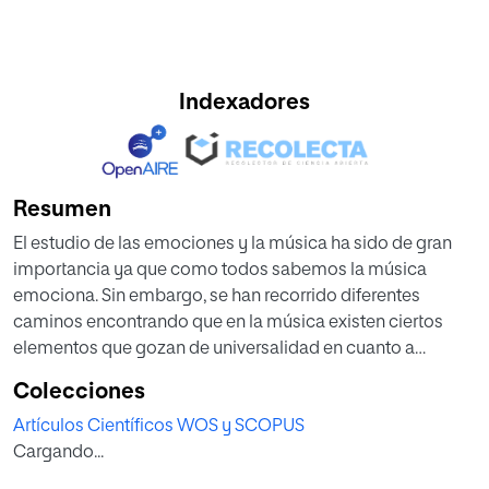
Indexadores
Resumen
El estudio de las emociones y la música ha sido de gran
importancia ya que como todos sabemos la música
emociona. Sin embargo, se han recorrido diferentes
caminos encontrando que en la música existen ciertos
elementos que gozan de universalidad en cuanto a
emociones se refiere. Para los mu- sicoterapeutas
Colecciones
profesionales estas investigaciones pueden ser de gran
Artículos Científicos WOS y SCOPUS
utilidad en su formación a la hora de llevar a cabo las
Cargando...
sesiones a través de la musicoterapia de improvisación.
En este estudio se intenta analizar si esto es una realidad y