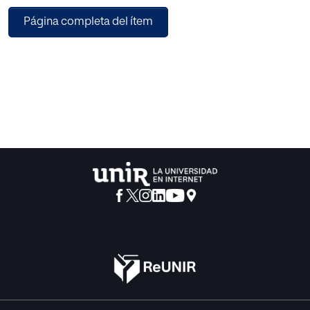
actual y desafíos futuros en torno a la diversidad cultural
Página completa del ítem
derivada de un mundo en el que globalmente cada vez
crecen más los movimientos migratorios; y por otro lado,
revisar los modelos, enfoques teóricos y experiencias
aplicadas a considerar en la educación intercultural en el
mundo que viene, que ofrezcan una respuesta a los retos
futuros. Dadas las múltiples dificultades y problemáticas
derivadas de una convivencia que frecuentemente no se
basa en los principios inclusivos de la interculturalidad, se
considera que la educación es un ámbito imprescindible
si se pretenden construir sociedades futuras más justas e
inclusivas.