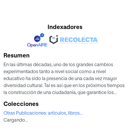
Indexadores
Resumen
En las últimas décadas, uno de los grandes cambios
experimentados tanto a nivel social como a nivel
educativo ha sido la presencia de una cada vez mayor
diversidad cultural. Tal es así que en los próximos tiempos
la construcción de una ciudadanía, que garantice los
principios democráticos, no puede obviar las
Colecciones
consideraciones acerca del respeto de la diversidad
Otras Publicaciones: artículos, libros...
cultural y de las medidas educativas destinadas a
Cargando...
fomentar la convivencia intercultural. Los objetivos del
presente trabajo son: por un lado, analizar la situación