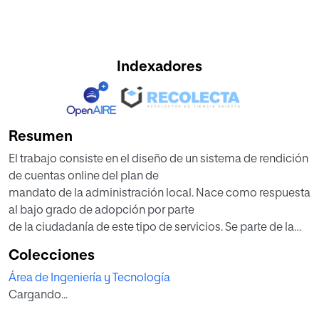
Indexadores
Resumen
El trabajo consiste en el diseño de un sistema de rendición
de cuentas online del plan de
mandato de la administración local. Nace como respuesta
al bajo grado de adopción por parte
de la ciudadanía de este tipo de servicios. Se parte de la
hipótesis de que el origen del
Colecciones
problema está en la brecha existente entre las
Área de Ingeniería y Tecnología
necesidades de las personas usuarias del egobierno y la
Cargando...
forma en que el gobierno entiende esas necesidades.
La fórmula elegida para llevarlo a cabo ha consistido en