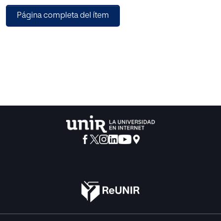
desarrollar el proceso de diseño bajo
Página completa del ítem
la metodología de Diseño Centrado en el Usuario que
propone la norma ISO 9241:210.
Como resultado se ha obtenido un producto novedoso,
que satisface las necesidades
específicas de los usuarios, tal y como se deduce de los
resultados de la evaluación final, por
lo tanto, se puede afirmar que este diseño reduce la
brecha entre administración y personas
usuarias.