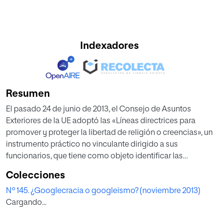
Indexadores
Resumen
El pasado 24 de junio de 2013, el Consejo de Asuntos
Exteriores de la UE adoptó las «Líneas directrices para
promover y proteger la libertad de religión o creencias», un
instrumento práctico no vinculante dirigido a sus
funcionarios, que tiene como objeto identificar las
vulneraciones fuera de la UE de las libertades de religión y
Colecciones
creencia y establecer pautas de reacción ante ellas. El
Nº 145. ¿Googlecracia o googleismo? (noviembre 2013)
texto contiene multitud de aciertos, pero no pocas
Cargando...
sombras que son objeto de análisis en el presente artículo.