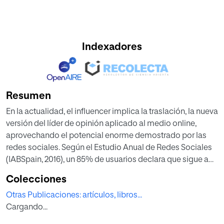
Indexadores
Resumen
En la actualidad, el influencer implica la traslación, la nueva
versión del líder de opinión aplicado al medio online,
aprovechando el potencial enorme demostrado por las
redes sociales. Según el Estudio Anual de Redes Sociales
(IABSpain, 2016), un 85% de usuarios declara que sigue a
los influencers en las redes sociales. El influencer es una
Colecciones
persona que posee cierta credibilidad sobre un tema
Otras Publicaciones: artículos, libros...
concreto y que su presencia e influencia en las redes
Cargando...
sociales hace que se convierta en un prescriptor idóneo de
una marca determinada. El objetivo de este trabajo es