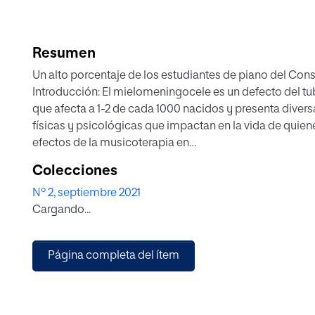
Resumen
Un alto porcentaje de los estudiantes de piano del Con
Introducción: El mielomeningocele es un defecto del tu
que afecta a 1-2 de cada 1000 nacidos y presenta diver
físicas y psicológicas que impactan en la vida de quien
efectos de la musicoterapia en
el desarrollo psicomotor de niños con este diagnósti
Colecciones
como base el análisis de un caso teórico. Metodología: A
Nº 2, septiembre 2021
diseño de un caso único de carácter teórico se creó un
Cargando...
sesiones y para mostrar una
forma de evaluación psicomotora. Se propone tomar 
la coordinación ojo-mano y relaciones espaciales medi
Página completa del ítem
Evaluación de la Percepción Visual
de Frostig DTVP-2. El tamaño del efecto se calcularía co
porcentaje de puntuaciones que
exceden la mediana. Resultados: En un tratamiento que s