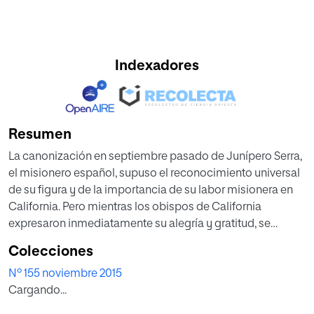
Indexadores
Resumen
La canonización en septiembre pasado de Junípero Serra,
el misionero español, supuso el reconocimiento universal
de su figura y de la importancia de su labor misionera en
California. Pero mientras los obispos de California
expresaron inmediatamente su alegría y gratitud, se
levantaron voces críticas en contra de la exaltación de una
Colecciones
persona que según ellos había sido «un conquistador,
Nº 155 noviembre 2015
invasor y criminal». En este artículo se repasan las
Cargando...
contribuciones del misionero franciscano e intentan
aportar claridad en este debate.