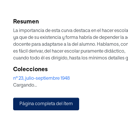
Resumen
La importancia de esta curva destaca en el hacer escola
ya que de su existencia y forma habría de depender la a
docente para adaptarse a la del alumno. Hablamos, c
es fácil derivar, del hacer escolar puramente didáctico,
cuando todo él es dirigido, hasta los mínimos detalles 
por el maestro, ya que en los demás métodos impone 
Colecciones
el discente su personalidad, y el maestro ve condicion
nº 23, julio-septiembre 1948
su labor por la reacción o creación de los discípulos.
Cargando...
También puede extenderse la importancia de la curva g
o diferenciada de trabajo a toda persona que intenta
aprehender cualquier contenido científico, o tan sólo rea
Página completa del ítem
una tarea intelectual de duración prolongada, puesto que
debería, para obtener
más fruto, acomodarse a él.