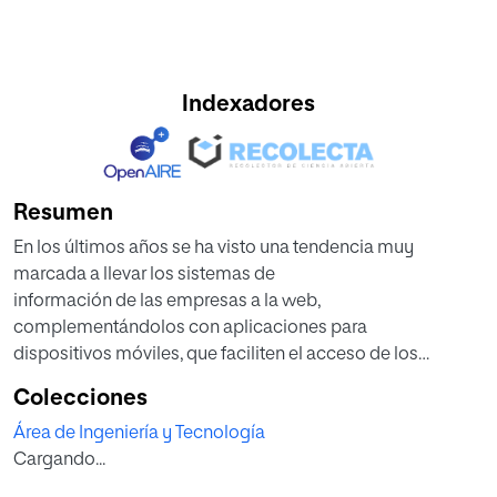
Indexadores
Resumen
En los últimos años se ha visto una tendencia muy
marcada a llevar los sistemas de
información de las empresas a la web,
complementándolos con aplicaciones para
dispositivos móviles, que faciliten el acceso de los
usuarios a los servicios de estas, en este
Colecciones
proyecto se presenta el desarrollo de una planificación de
Área de Ingeniería y Tecnología
un software web y aplicación
Cargando...
móvil que permite la gestión de las familias afiliadas,
profesionales, médicos tratantes,