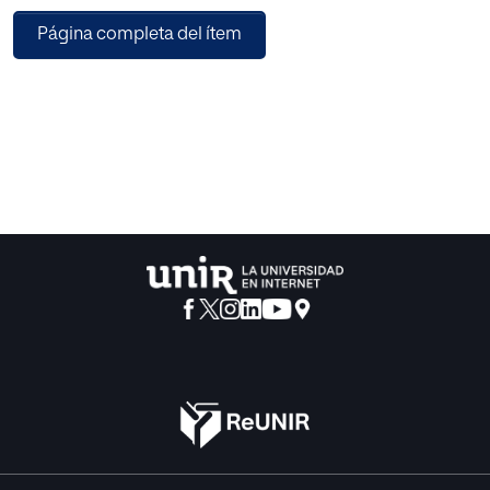
instituciones, actividades y voluntarios, así como la
Página completa del ítem
asignación de citas de orientación y
reorientación, el control de inventario y las donaciones
para la Fundación Acción Familiar
Alzheimer Colombia, permitiendo la automatización de
sus procesos y el acceso de sus
afiliados a sus servicios desde cualquier ubicación o
dispositivo móvil. Se ha utilizado la
metodología Métrica V3 en sus etapas de Planificación del
Sistema de Información PSI,
Estudio de Viabilidad del Sistema (EVS), Análisis del
Sistema de Información (ASI) y Diseño
del Sistema de Información DSI obteniendo de esta forma
el estudio de viabilidad del
sistema, los requerimientos funcionales y no funcionales
del sistema, el diseño lógico del
sistema (modelo relacional, diccionario de datos y script
de la base de datos), los diagramas