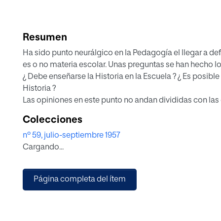
Resumen
Ha sido punto neurálgico en la Pedagogía el llegar a defin
es o no materia escolar. Unas preguntas se han hecho l
¿ Debe enseñarse la Historia en la Escuela ? ¿ Es posible
Historia ?
Las opiniones en este punto no andan divididas con la
italiano Lombardo Radice, quien opina que la Historia 
Colecciones
materia escolar, ya que es una formidable síntesis de e
nº 59, julio-septiembre 1957
que pertenecen a diversas materias, todas las de la act
Cargando...
difícil llegar a formar la conciencia histórica del niño. El
en realidad en la Escuela una enseñanza de la Historia
sino que se transmita a los alumnos con el título de His
Página completa del ítem
datos históricos, no significa que la Historia no sea es
y organización.