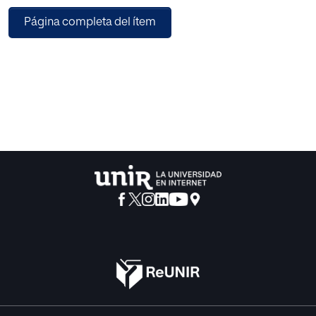
en el aula apoyen dicha promoción.
Página completa del ítem
Cuando se enseña literatura en un centro, la mayoría de los
autores representativos que se estudian, son hombres. Si
se analizan los libros de texto de lengua y literatura de
cualquier etapa, se observa que la relevancia otorgada a
las mujeres suele ser más bien escasa y su lugar en cada
unidad didáctica impartida reducido.
Por ello, en el presente trabajo se realizará una propuesta
de mejora que consista en otorgar a la mujer autora y
creadora un papel más relevante en los libros de texto de
Lengua castellana y Literatura de 4º de ESO. Teniendo en
cuenta que las épocas literarias estudiadas en dicho nivel
comprenden desde el siglo XIX hasta la actualidad, se
realizará, en primer lugar, un estudio sobre cuatro autoras
cuyo papel sea fundamental en este periodo histórico. En
segundo lugar, se procederá a realizar un análisis que
consistirá en observar y reflejar el enfoque que ofrecen
cuatro libros de texto actuales de Lengua castellana y