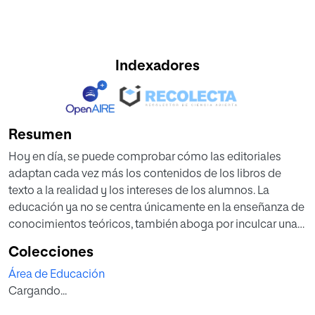
Indexadores
Resumen
Hoy en día, se puede comprobar cómo las editoriales
adaptan cada vez más los contenidos de los libros de
texto a la realidad y los intereses de los alumnos. La
educación ya no se centra únicamente en la enseñanza de
conocimientos teóricos, también aboga por inculcar una
serie de actitudes y valores que formen personas capaces
Colecciones
de convivir en sociedad. Por ello, es de vital importancia
Área de Educación
promover el estudio de las mujeres escritoras que han
Cargando...
aportado tanta riqueza al mundo literario. Y para alcanzar
este objetivo, es indispensable que los recursos utilizados